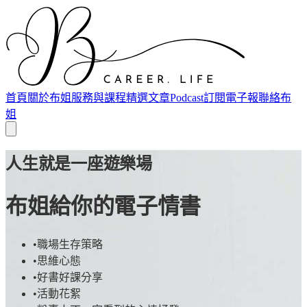
首頁
關於布姐
服務與課程
精選文章
Podcast
訂閱電子報
聯絡布
姐
人生就是一座遊樂場
布姐給你的電子情書
•
職場生存策略
•
思維心態
•
好書好課分享
•
活動花絮