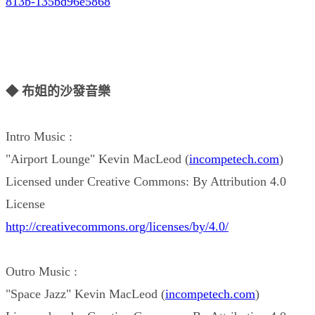
813b-135bd96e5868
◆ 布姐的沙發音樂
Intro Music :
"Airport Lounge" Kevin MacLeod (
incompetech.com
)
Licensed under Creative Commons: By Attribution 4.0
License
http://creativecommons.org/licenses/by/4.0/
Outro Music :
"Space Jazz" Kevin MacLeod (
incompetech.com
)