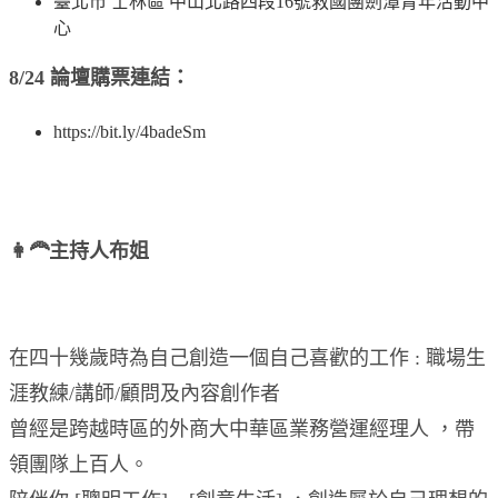
臺北市 士林區 中山北路四段16號救國團劍潭青年活動中
心
8/24 論壇購票連結：
https://bit.ly/4badeSm
👩‍🦰主持人布姐
在四十幾歲時為自己創造一個自己喜歡的工作 : 職場生
涯教練/講師/顧問及內容創作者
曾經是跨越時區的外商大中華區業務營運經理人 ，帶
領團隊上百人。