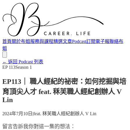
首頁
關於布姐
服務與課程
精選文章
Podcast
訂閱電子報
聯絡布
姐
← 返回 Podcast 列表
EP
113
Season
1
EP113｜ 職人經紀的祕密：如何挖掘與培
育頂尖人才 feat. 秝芙職人經紀創辦人 V
Lin
2024年7月10日
|
feat.
秝芙職人經紀創辦人 V Lin
留言告訴我你對這一集的想法：