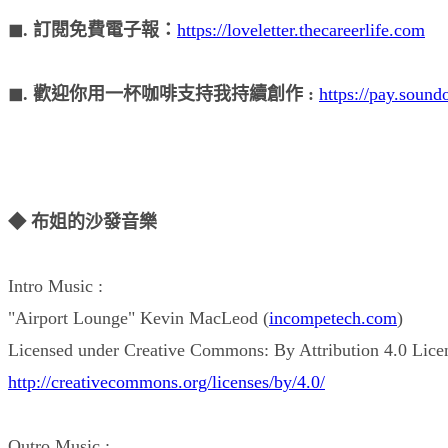
◼︎. 訂閱免費電子報：
https://loveletter.thecareerlife.com
◼︎. 歡迎你用一杯咖啡支持我持續創作 :
https://pay.soun
◆ 布姐的沙發音樂
Intro Music :
"Airport Lounge" Kevin MacLeod (
incompetech.com
)
Licensed under Creative Commons: By Attribution 4.0 Lice
http://creativecommons.org/licenses/by/4.0/
Outro Music :