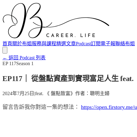
首頁
關於布姐
服務與課程
精選文章
Podcast
訂閱電子報
聯絡布姐
← 返回 Podcast 列表
EP
117
Season
1
EP117｜ 從盤點資產到實現富足人生 fea
2024年7月25日
|
feat.
《 盤點致富》作者：聰明主婦
留言告訴我你對這一集的想法：
https://open.firstory.m