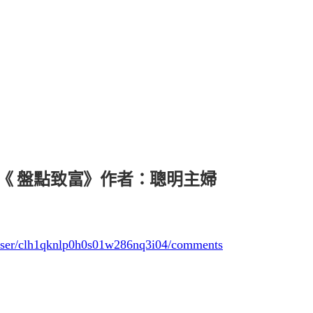
t. 《 盤點致富》作者：聰明主婦
e/user/clh1qknlp0h0s01w286nq3i04/comments