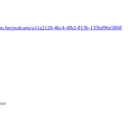
don.fm/podcasts/a11a2120-4bc4-4fb2-813b-135bd96e5868
nse