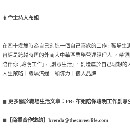
👩‍🦰主持人布姐
在四十幾歲時為自己創造一個自己喜歡的工作 : 職場生
曾經是跨越時區的外商大中華區業務營運經理人 ，帶領
陪伴你 [聰明工作] x [創意生活] ，創造屬於自己理想
人生策略｜職場溝通｜領導力｜個人品牌
◼︎ 更多關於職場生活文章：FB: 布姐陪你聰明工作創
◼︎【商業合作邀約】brenda@thecareerlife.com