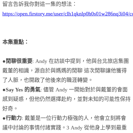
留言告訴我你對這一集的想法：
https://open.firstory.me/user/clh1qknlp0h0s01w286nq3i04/
本集重點：
●
閒聊很重要
: Andy 在訪談中提到，他與台北旅店集團
戴董的相識，源自於與媽媽的閒聊 這次閒聊讓他獲得
了人脈，也開啟了他後來的職涯轉變。
●
Say Yes 的勇氣
: 儘管 Andy 一開始對於與戴董的會面
感到疑惑，但他仍然選擇赴約，並對未知的可能性保持
好奇。
●
行動力
: 戴董是一位行動力極強的人，他會立刻將會
議中討論的事情付諸實踐。3 Andy 從他身上學到最重