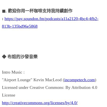
◼︎. 歡迎你用一杯咖啡支持我持續創作
:
https://pay.soundon.fm/podcasts/a11a2120-4bc4-4fb2-
813b-135bd96e5868
◆ 布姐的沙發音樂
Intro Music :
"Airport Lounge" Kevin MacLeod (
incompetech.com
)
Licensed under Creative Commons: By Attribution 4.0
License
http://creativecommons.org/licenses/by/4.0/