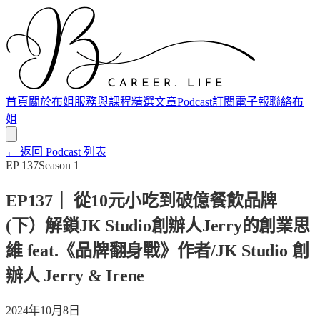
首頁
關於布姐
服務與課程
精選文章
Podcast
訂閱電子報
聯絡布
姐
← 返回 Podcast 列表
EP
137
Season
1
EP137｜ 從10元小吃到破億餐飲品牌
(下）解鎖JK Studio創辦人Jerry的創業思
維 feat.《品牌翻身戰》作者/JK Studio 創
辦人 Jerry & Irene
2024年10月8日