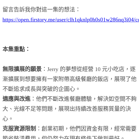
留言告訴我你對這一集的想法：
https://open.firstory.me/user/clh1qknlp0h0s01w286nq3i04/
本集重點：
無限擴展的願景
：Jerry 的夢想從經營 10 元小吃店，逐
漸擴展到想要擁有一家附帶高級餐廳的飯店，展現了他
不斷追求成長與突破的企圖心。
適應與改進
：他們不斷改進餐廳體驗，解決如空間不夠
大、光線不足等問題，展現出持續改善服務質量的決
心。
克服資源限制
：創業初期，他們因資金有限，經常需要
節省裝潢費用，但仍努力在現有條件下做到最好。