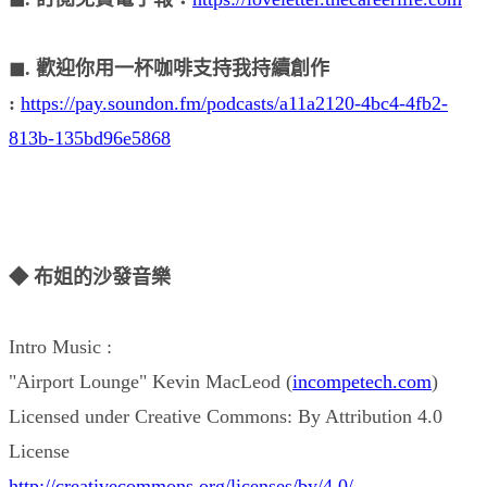
◼︎. 歡迎你用一杯咖啡支持我持續創作
:
https://pay.soundon.fm/podcasts/a11a2120-4bc4-4fb2-
813b-135bd96e5868
◆ 布姐的沙發音樂
Intro Music :
"Airport Lounge" Kevin MacLeod (
incompetech.com
)
Licensed under Creative Commons: By Attribution 4.0
License
http://creativecommons.org/licenses/by/4.0/