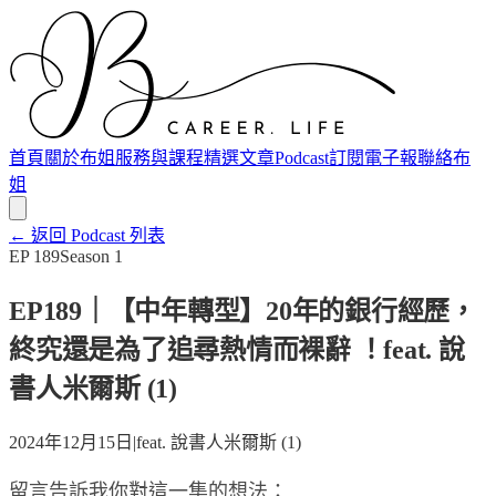
首頁
關於布姐
服務與課程
精選文章
Podcast
訂閱電子報
聯絡布
姐
← 返回 Podcast 列表
EP
189
Season
1
EP189｜【中年轉型】20年的銀行經歷，
終究還是為了追尋熱情而裸辭 ！feat. 說
書人米爾斯 (1)
2024年12月15日
|
feat.
說書人米爾斯 (1)
留言告訴我你對這一集的想法：