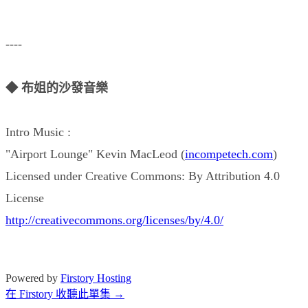
----
◆ 布姐的沙發音樂
Intro Music :
"Airport Lounge" Kevin MacLeod (
incompetech.com
)
Licensed under Creative Commons: By Attribution 4.0
License
http://creativecommons.org/licenses/by/4.0/
Powered by
Firstory Hosting
在 Firstory 收聽此單集 →