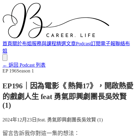
首頁
關於布姐
服務與課程
精選文章
Podcast
訂閱電子報
聯絡布
姐
← 返回 Podcast 列表
EP
196
Season
1
EP196｜因為電影《 熱舞17》，開啟熱愛
的戲劇人生 feat 勇氣即興劇團長吳效賢
(1)
2024年12月23日
|
feat.
勇氣即興劇團長吳效賢 (1)
留言告訴我你對這一集的想法：