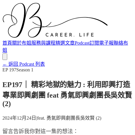
首頁
關於布姐
服務與課程
精選文章
Podcast
訂閱電子報
聯絡布
姐
← 返回 Podcast 列表
EP
197
Season
1
EP197｜ 精彩地獄的魅力 : 利用即興打造
專業即興劇團 feat 勇氣即興劇團長吳效賢
(2)
2024年12月24日
|
feat.
勇氣即興劇團長吳效賢 (2)
留言告訴我你對這一集的想法：