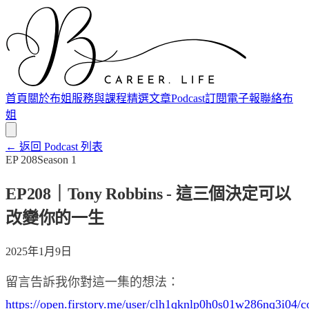
首頁
關於布姐
服務與課程
精選文章
Podcast
訂閱電子報
聯絡布
姐
← 返回 Podcast 列表
EP
208
Season
1
EP208｜Tony Robbins - 這三個決定可以
改變你的一生
2025年1月9日
留言告訴我你對這一集的想法：
https://open.firstory.me/user/clh1qknlp0h0s01w286nq3i04/