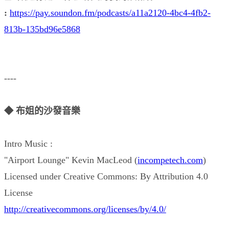
:
https://pay.soundon.fm/podcasts/a11a2120-4bc4-4fb2-
813b-135bd96e5868
----
◆ 布姐的沙發音樂
Intro Music :
"Airport Lounge" Kevin MacLeod (
incompetech.com
)
Licensed under Creative Commons: By Attribution 4.0
License
http://creativecommons.org/licenses/by/4.0/