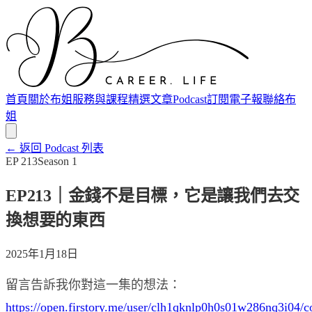
首頁
關於布姐
服務與課程
精選文章
Podcast
訂閱電子報
聯絡布
姐
← 返回 Podcast 列表
EP
213
Season
1
EP213｜金錢不是目標，它是讓我們去交
換想要的東西
2025年1月18日
留言告訴我你對這一集的想法：
https://open.firstory.me/user/clh1qknlp0h0s01w286nq3i04/