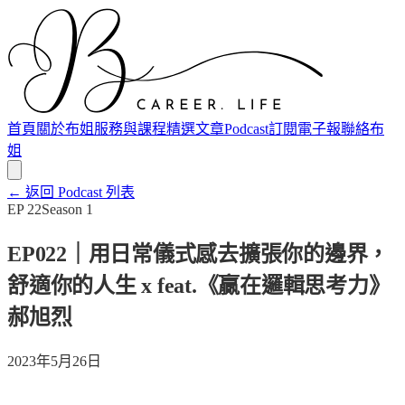
首頁
關於布姐
服務與課程
精選文章
Podcast
訂閱電子報
聯絡布
姐
← 返回 Podcast 列表
EP
22
Season
1
EP022｜用日常儀式感去擴張你的邊界，
舒適你的人生 x feat.《贏在邏輯思考力》
郝旭烈
2023年5月26日