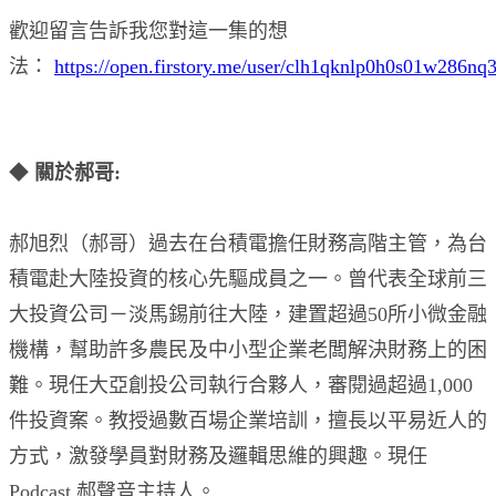
歡迎留言告訴我您對這一集的想
法：
https://open.firstory.me/user/clh1qknlp0h0s01w286n
◆
關於郝哥:
郝旭烈（郝哥）過去在台積電擔任財務高階主管，為台
積電赴大陸投資的核心先驅成員之一。曾代表全球前三
大投資公司－淡馬錫前往大陸，建置超過50所小微金融
機構，幫助許多農民及中小型企業老闆解決財務上的困
難。現任大亞創投公司執行合夥人，審閱過超過1,000
件投資案。教授過數百場企業培訓，擅長以平易近人的
方式，激發學員對財務及邏輯思維的興趣。現任
Podcast 郝聲音主持人。