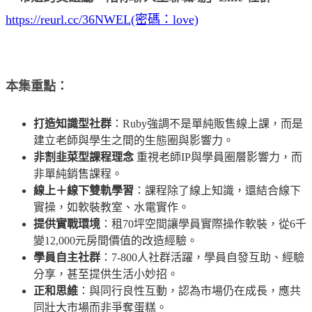
https://reurl.cc/36NWEL(密碼：love)
本集重點：
打造知識型社群
：Ruby強調不是單純販售線上課，而是
建立老師與學生之間的生態圈與影響力。
非割韭菜型課程理念
重視老師IP與學員圈層影響力，而
非單純銷售課程。
線上＋線下雙軌學習
：課程除了線上知識，還結合線下
實操，如軟裝教室、水電實作。
提供實戰環境
：租70坪空間讓學員實際操作軟裝，從6千
變12,000元房間價值的改造經驗。
學員自主社群
：7-800人社群活躍，學員自發互助、經驗
分享，甚至提供生活小妙招。
正和思維
：與同行良性互動，認為市場仍在成長，應共
同壯大市場而非爭奪蛋糕。