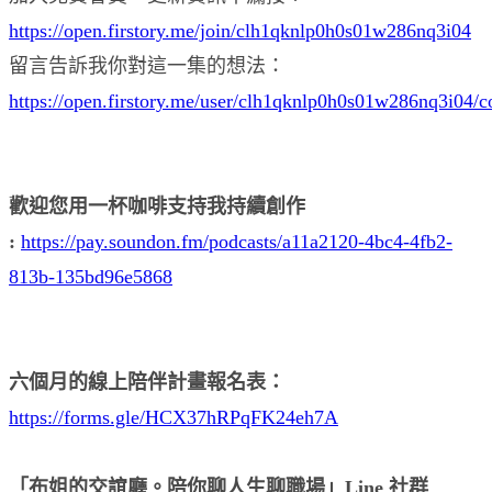
https://open.firstory.me/join/clh1qknlp0h0s01w286nq3i04
留言告訴我你對這一集的想法：
https://open.firstory.me/user/clh1qknlp0h0s01w286nq3i04/
歡迎您用一杯咖啡支持我持續創作
:
https://pay.soundon.fm/podcasts/a11a2120-4bc4-4fb2-
813b-135bd96e5868
六個月的線上陪伴計畫報名表：
https://forms.gle/HCX37hRPqFK24eh7A
「布姐的交誼廳。陪你聊人生聊職場」Line 社群