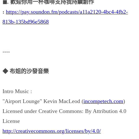
◼︎. 歡迎你用一杯咖啡支持我持續創作
:
https://pay.soundon.fm/podcasts/a11a2120-4bc4-4fb2-
813b-135bd96e5868
----
◆ 布姐的沙發音樂
Intro Music :
"Airport Lounge" Kevin MacLeod (
incompetech.com
)
Licensed under Creative Commons: By Attribution 4.0
License
http://creativecommons.org/licenses/by/4.0/