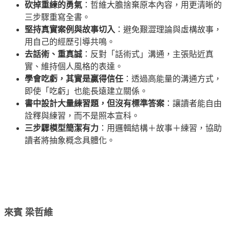
砍掉重練的勇氣
：哲維大膽捨棄原本內容，用更清晰的
三步驟重寫全書。
堅持真實案例與故事切入
：避免艱澀理論與虛構故事，
用自己的經歷引導共鳴。
去話術、重真誠
：反對「話術式」溝通，主張貼近真
實、維持個人風格的表達。
學會吃虧，其實是贏得信任
：透過高能量的溝通方式，
即使「吃虧」也能長遠建立關係。
書中設計大量練習題，但沒有標準答案
：讓讀者能自由
詮釋與練習，而不是照本宣科。
三步驟模型簡潔有力
：用邏輯結構＋故事＋練習，協助
讀者將抽象概念具體化。
來賓 梁哲維