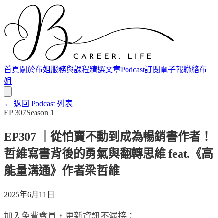
首頁
關於布姐
服務與課程
精選文章
Podcast
訂閱電子報
聯絡布
姐
← 返回 Podcast 列表
EP
307
Season
1
EP307 ｜從怕賣不動到成為暢銷書作者！
哲維寫書背後的勇氣與翻轉思維 feat.《高
能量溝通》作者梁哲維
2025年6月11日
加入免費會員，更新資訊不漏接：