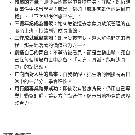
轉念的力量
：即使泰國旅途中食物中毒、住院，她仍能
從事件中找出學習與感恩，例如「感謝有乾淨的馬桶可
抱」、「下次記得保旅平險」。
不讓年紀成為框架
：她50歲後還去念健康政策管理的在
職碩士班，持續創造成長曲線。
工作成就感驅動她
：她享受被需要、幫人解決問題的過
程，那是她活著的價值來源之一。
創造自己的舞台
：不等待被看見，而是主動出擊，讓自
己在每個職場角色中都留下「可靠、真誠、能解決問
題」的記憶點。
正向面對人生的鳥事
：自我提醒，把生活的困擾視為日
常中的一部分，學會釋懷。
用行銷專業跨界成功
：即使沒有醫療背景，仍用自己專
業打動醫師群，讓對方主動合作，顯示出她極強的跨界
整合力。