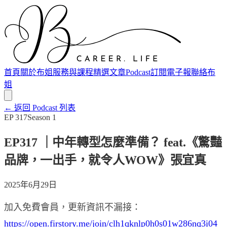
首頁
關於布姐
服務與課程
精選文章
Podcast
訂閱電子報
聯絡布
姐
← 返回 Podcast 列表
EP
317
Season
1
EP317 ｜中年轉型怎麼準備？ feat.《驚豔
品牌，一出手，就令人WOW》張宜真
2025年6月29日
加入免費會員，更新資訊不漏接：
https://open.firstory.me/join/clh1qknlp0h0s01w286nq3i04