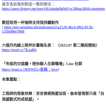
留言告訴我你對這一集的想法：
https://open.firstory.me/user/clh1qknlp0h0s01w286nq3i04/comments
歡迎您用一杯咖啡支持我持續創作
:
https://pay.soundon.fm/podcasts/a11a2120-4bc4-4fb2-813b-
135bd96e5868
六個月的線上陪伴計畫報名表： （2025.07 第二階段開始）
https://reurl.cc/7KzaRb
「布姐的交誼廳。陪你聊人生聊職場」Line 社群
https://reurl.cc/36NWEL(密碼：love)
本集重點：
工程師的假象快樂：安安曾經熱愛加班，後來發現那只是「自
我感動式的成就感」。