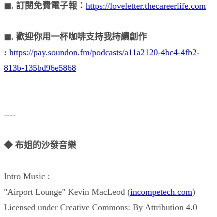
◼︎. 訂閱免費電子報：
https://loveletter.thecareerlife.com
◼︎. 歡迎你用一杯咖啡支持我持續創作
:
https://pay.soundon.fm/podcasts/a11a2120-4bc4-4fb2-
813b-135bd96e5868
----
◆ 布姐的沙發音樂
Intro Music :
"Airport Lounge" Kevin MacLeod (
incompetech.com
)
Licensed under Creative Commons: By Attribution 4.0