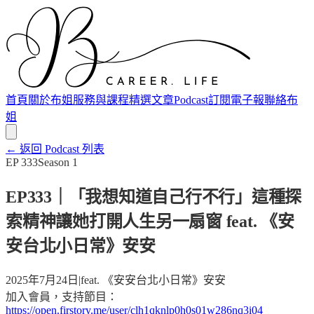
首頁
關於布姐
服務與課程
精選文章
Podcast
訂閱電子報
聯絡布
姐
← 返回 Podcast 列表
EP
333
Season
1
EP333｜「我想知道自己行不行」這種探
索精神讓她打開人生另一扇窗 feat. 《安
安台北小日常》安安
2025年7月24日
|
feat.
《安安台北小日常》安安
加入會員，支持節目：
https://open.firstory.me/user/clh1qknlp0h0s01w286nq3i04