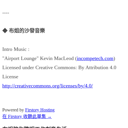
----
◆ 布姐的沙發音樂
Intro Music :
"Airport Lounge" Kevin MacLeod (
incompetech.com
)
Licensed under Creative Commons: By Attribution 4.0
License
http://creativecommons.org/licenses/by/4.0/
Powered by
Firstory Hosting
在 Firstory 收聽此單集 →