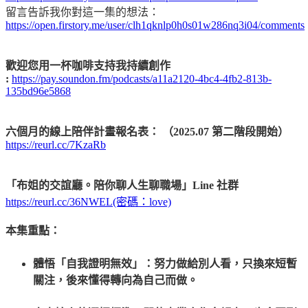
留言告訴我你對這一集的想法：
https://open.firstory.me/user/clh1qknlp0h0s01w286nq3i04/comments
歡迎您用一杯咖啡支持我持續創作
:
https://pay.soundon.fm/podcasts/a11a2120-4bc4-4fb2-813b-
135bd96e5868
六個月的線上陪伴計畫報名表： （2025.07 第二階段開始）
https://reurl.cc/7KzaRb
「布姐的交誼廳。陪你聊人生聊職場」Line 社群
https://reurl.cc/36NWEL(密碼：love)
本集重點：
體悟「自我證明無效」：努力做給別人看，只換來短暫
關注，後來懂得轉向為自己而做。