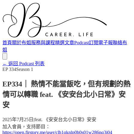
首頁
關於布姐
服務與課程
精選文章
Podcast
訂閱電子報
聯絡布
姐
← 返回 Podcast 列表
EP
334
Season
1
EP334｜ 熱情不能當飯吃，但有規劃的熱
情可以轉職 feat. 《安安台北小日常》安
安
2025年7月25日
|
feat.
《安安台北小日常》安安
加入會員，支持節目：
https://open.firstory.me/user/clh1qknlp0h0s01w286nq3i04