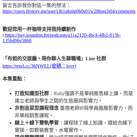
留言告訴我你對這一集的想法：
https://open.firstory.me/user/clh1qknlp0h0s01w286nq3i04/comments
歡迎您用一杯咖啡支持我持續創作
:
https://pay.soundon.fm/podcasts/a11a2120-4bc4-4fb2-813b-
135bd96e5868
「布姐的交誼廳。陪你聊人生聊職場」Line 社群
https://reurl.cc/36NWEL(密碼：love)
本集重點：
打造知識型社群
：Ruby強調不是單純販售線上課，而是
建立老師與學生之間的生態圈與影響力。
非割韭菜型課程理念
重視老師IP與學員圈層影響力，而
非單純銷售課程。
線上＋線下雙軌學習
：課程除了線上知識，還結合線下
實操，如軟裝教室、水電實作。