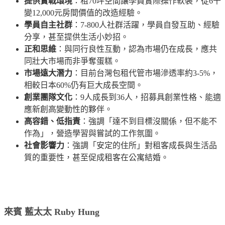
提供實戰環境
：租70坪空間讓學員實際操作軟裝，從6千
變12,000元房間價值的改造經驗。
學員自主社群
：7-800人社群活躍，學員自發互助、經驗
分享，甚至提供生活小妙招。
正和思維
：與同行良性互動，認為市場仍在成長，應共
同壯大市場而非爭奪蛋糕。
市場遠大潛力
：目前台灣包租代管市場滲透率約3-5%，
相較日本60%仍有巨大成長空間。
創業團隊文化
：9人成長到36人，招募具創業性格、能適
應新創高變動性的夥伴。
高容錯、低指責
：強調「達不到目標沒關係，但不能不
作為」，營造學習與嘗試的工作氛圍。
社會影響力
：強調「安定的住所」對租客成長與生活品
質的重要性，甚至促成租客在公寓結婚。
來賓 藍太太 Ruby Hung