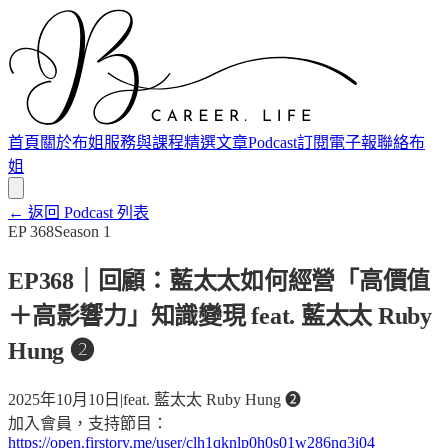
首頁
關於布姐
服務與課程
精選文章
Podcast
訂閱電子報
聯絡布
姐
← 返回 Podcast 列表
EP
368
Season
1
EP368｜回顧：藍太太如何經營「高價值
＋高影響力」知識變現 feat. 藍太太 Ruby
Hung ❷
2025年10月10日
|
feat.
藍太太 Ruby Hung ❷
加入會員，支持節目：
https://open.firstory.me/user/clh1qknlp0h0s01w286nq3i04