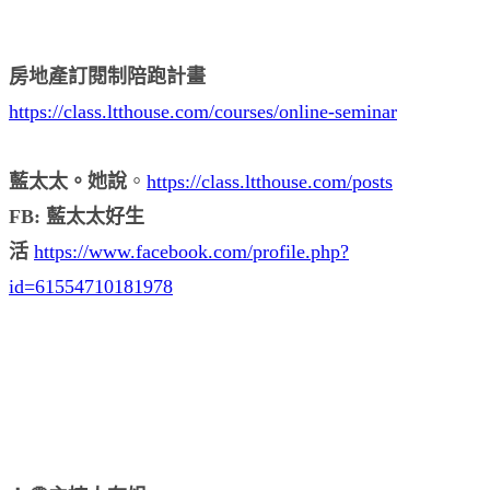
房地產訂閱制陪跑計畫
https://class.ltthouse.com/courses/online-seminar
藍太太。她說
。
https://class.ltthouse.com/posts
FB: 藍太太好生
活
https://www.facebook.com/profile.php?
id=61554710181978