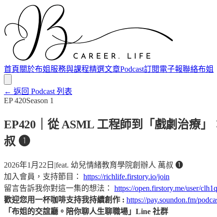
首頁
關於布姐
服務與課程
精選文章
Podcast
訂閱電子報
聯絡布姐
← 返回 Podcast 列表
EP
420
Season
1
EP420｜從 ASML 工程師到「戲劇治
叔 ❶
2026年1月22日
|
feat.
幼兒情緒教育學院創辦人 萬叔 ❶
加入會員，支持節目：
https://richlife.firstory.io/join
留言告訴我你對這一集的想法：
https://open.firstory.me/user/c
歡迎您用一杯咖啡支持我持續創作 :
https://pay.soundon.fm/pod
「布姐的交誼廳。陪你聊人生聊職場」Line 社群