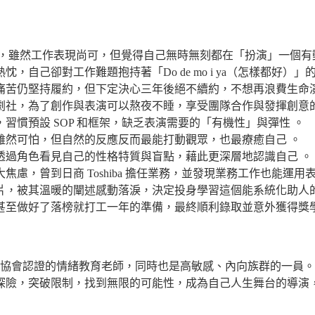
適合，雖然工作表現尚可，但覺得自己無時無刻都在「扮演」一個有
自己卻對工作難題抱持著「Do de mo i ya（怎樣都好）
痛苦仍堅持履約，但下定決心三年後絕不續約，不想再浪費生命演
劇社，為了創作與表演可以熬夜不睡，享受團隊合作與發揮創意的
慣預設 SOP 和框架，缺乏表演需要的「有機性」與彈性 。
雖然可怕，但自然的反應反而最能打動觀眾，也最療癒自己 。
透過角色看見自己的性格特質與盲點，藉此更深層地認識自己 。
慮，曾到日商 Toshiba 擔任業務，並發現業務工作也能運用
y 的影片，被其溫暖的闡述感動落淚，決定投身學習這個能系統化助人
甚至做好了落榜就打工一年的準備，最終順利錄取並意外獲得獎學
理協會認證的情緒教育老師，同時也是高敏感、內向族群的一員。
探險，突破限制，找到無限的可能性，成為自己人生舞台的導演