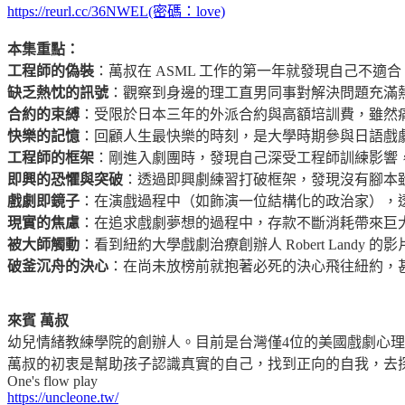
https://reurl.cc/36NWEL(密碼：love)
本集重點：
工程師的偽裝
：萬叔在 ASML 工作的第一年就發現自己不
缺乏熱忱的訊號
：觀察到身邊的理工直男同事對解決問題充滿熱忱，
合約的束縛
：受限於日本三年的外派合約與高額培訓費，雖然
快樂的記憶
：回顧人生最快樂的時刻，是大學時期參與日語戲
工程師的框架
：剛進入劇團時，發現自己深受工程師訓練影響，習
即興的恐懼與突破
：透過即興劇練習打破框架，發現沒有腳本
戲劇即鏡子
：在演戲過程中（如飾演一位結構化的政治家），
現實的焦慮
：在追求戲劇夢想的過程中，存款不斷消耗帶來巨大焦
被大師觸動
：看到紐約大學戲劇治療創辦人 Robert Land
破釜沉舟的決心
：在尚未放榜前就抱著必死的決心飛往紐約，
來賓 萬叔
幼兒情緒教練學院的創辦人。目前是台灣僅4位的美國戲劇心
萬叔的初衷是幫助孩子認識真實的自己，找到正向的自我，去
One's flow play
https://uncleone.tw/