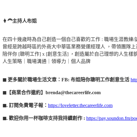
👩‍🦰主持人布姐
在四十幾歲時為自己創造一個自己喜歡的工作 : 職場生涯教練/
曾經是跨越時區的外商大中華區業務營運經理人 ，帶領團隊上
陪伴你 [聰明工作] x [創意生活] ，創造屬於自己理想的人生樣
人生策略｜職場溝通｜領導力｜個人品牌
◼︎ 更多關於職場生活文章：FB: 布姐陪你聰明工作創意生活
htt
◼︎【商業合作邀約】brenda@thecareerlife.com
◼︎. 訂閱免費電子報：
https://loveletter.thecareerlife.com
◼︎. 歡迎你用一杯咖啡支持我持續創作 :
https://pay.soundon.fm/