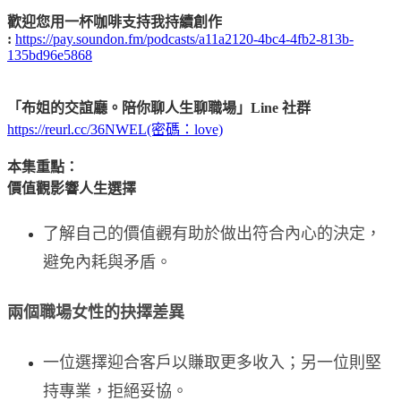
歡迎您用一杯咖啡支持我持續創作
:
https://pay.soundon.fm/podcasts/a11a2120-4bc4-4fb2-813b-
135bd96e5868
「布姐的交誼廳。陪你聊人生聊職場」Line 社群
https://reurl.cc/36NWEL(密碼：love)
本集重點：
價值觀影響人生選擇
了解自己的價值觀有助於做出符合內心的決定，
避免內耗與矛盾。
兩個職場女性的抉擇差異
一位選擇迎合客戶以賺取更多收入；另一位則堅
持專業，拒絕妥協。