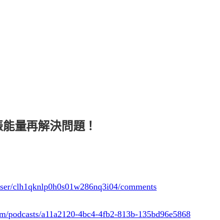
振能量再解決問題！
e/user/clh1qknlp0h0s01w286nq3i04/comments
.fm/podcasts/a11a2120-4bc4-4fb2-813b-135bd96e5868