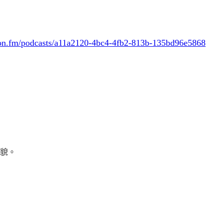
don.fm/podcasts/a11a2120-4bc4-4fb2-813b-135bd96e5868
樣貌。