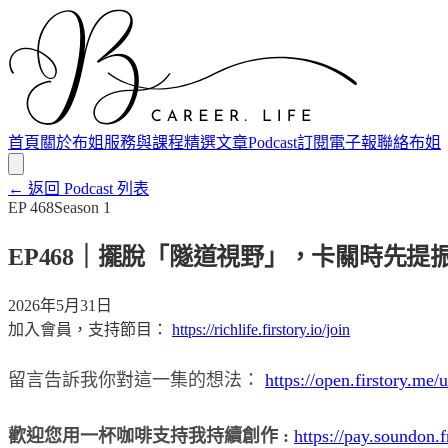
首頁
關於布姐
服務與課程
精選文章
Podcast
訂閱電子報
聯絡布姐
← 返回 Podcast 列表
EP
468
Season
1
EP468｜擺脫「隧道視野」，卡關時先提
2026年5月31日
加入會員，支持節目：
https://richlife.firstory.io/join
留言告訴我你對這一集的想法：
https://open.firstory.m
歡迎您用一杯咖啡支持我持續創作 :
https://pay.soundon