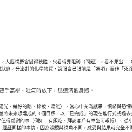
，大腦視野會變得狹隘，只看得見阻礙（問題），看不見出口
理狀態，分泌對的化學物質，說服自己眼前是「選項」而非「死
氣時雙手高舉、吐氣時放下，迅速清醒身體。
陽光、鋪好的路、棉被、暖氣），當心中充滿感恩，憤怒與恐懼
並將未來想達成的 3 個目標，以「已完成」的現在進行式或過
件值得感謝的事（例如：有飯吃、拜訪客戶有車坐可報帳）。從
」
經歷同樣的事情，因為濾鏡與視角不同，感受與結果就完全不