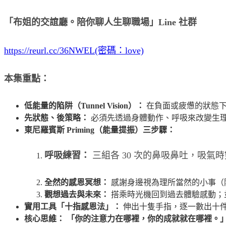
「布姐的交誼廳。陪你聊人生聊職場」Line 社群
https://reurl.cc/36NWEL(密碼：love)
本集重點：
低能量的陷阱（Tunnel Vision）：
在負面或疲憊的狀態下
先狀態、後策略：
必須先透過身體動作、呼吸來改變生
東尼羅賓斯 Priming（能量提振）三步驟：
呼吸練習：
三組各 30 次的鼻吸鼻吐，吸
全然的感恩冥想：
感謝身邊視為理所當然的小事（
觀想過去與未來：
搭乘時光機回到過去體驗感動；
實用工具「十指感恩法」：
伸出十隻手指，逐一數出十
核心思維：
「你的注意力在哪裡，你的成就就在哪裡。