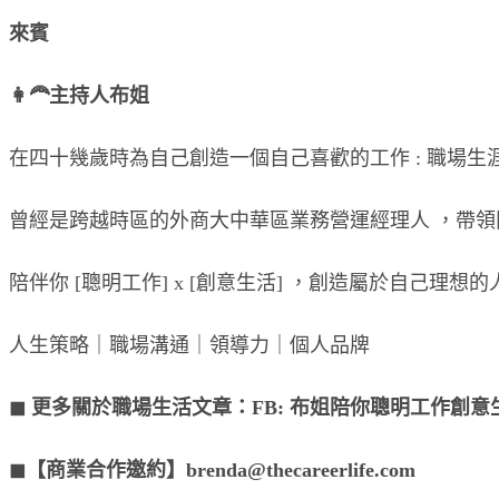
來賓
👩‍🦰主持人布姐
在四十幾歲時為自己創造一個自己喜歡的工作 : 職場生
曾經是跨越時區的外商大中華區業務營運經理人 ，帶領
陪伴你 [聰明工作] x [創意生活] ，創造屬於自己理想
人生策略｜職場溝通｜領導力｜個人品牌
◼︎ 更多關於職場生活文章：FB: 布姐陪你聰明工作創
◼︎【商業合作邀約】brenda@thecareerlife.com