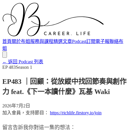
首頁
關於布姐
服務與課程
精選文章
Podcast
訂閱電子報
聯絡布
姐
← 返回 Podcast 列表
EP
483
Season
1
EP483 ｜回顧：從放縱中找回節奏與創作
力 feat.《下一本讀什麼》瓦基 Waki
2026年7月2日
加入會員，支持節目：
https://richlife.firstory.io/join
留言告訴我你對這一集的想法：