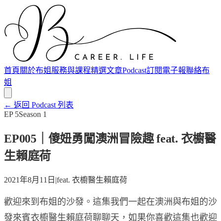
首頁
關於布姐
服務與課程
精選文章
Podcast
訂閱電子報
聯絡布
姐
← 返回 Podcast 列表
EP
5
Season
1
EP005｜傻妞勇闖澳洲冒險趣 feat. 衣櫥醫
生賴庭荷
2021年8月11日
|
feat.
衣櫥醫生賴庭荷
歡迎來到布姐的沙發。這集我們一起在澳洲與布姐的沙
發來賓衣櫥醫生賴庭荷聊聊天，如果你喜歡這集也歡迎