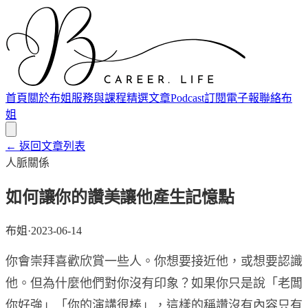
首頁
關於布姐
服務與課程
精選文章
Podcast
訂閱電子報
聯絡布
姐
← 返回文章列表
人脈關係
如何讓你的讚美讓他產生記憶點
布姐
·
2023-06-14
你會崇拜喜歡欣賞一些人。你想要接近他，或想要認識
他。但為什麼他們對你沒有印象？如果你只是說「老闆
你好強」「你的演講很棒」，這樣的稱讚沒有內容只有