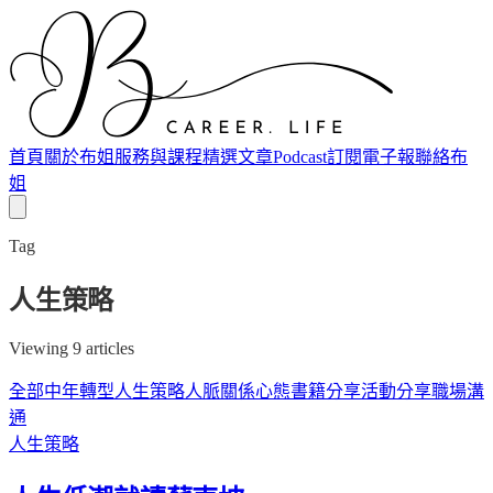
首頁
關於布姐
服務與課程
精選文章
Podcast
訂閱電子報
聯絡布
姐
Tag
人生策略
Viewing
9
article
s
全部
中年轉型
人生策略
人脈關係
心態
書籍分享
活動分享
職場溝
通
人生策略