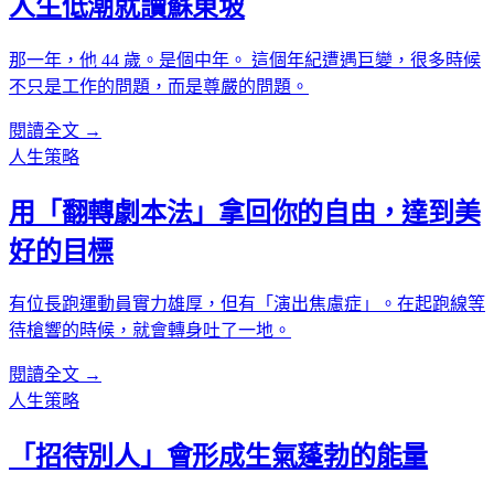
人生低潮就讀蘇東坡
那一年，他 44 歲。是個中年。 這個年紀遭遇巨變，很多時候
不只是工作的問題，而是尊嚴的問題。
閱讀全文 →
人生策略
用「翻轉劇本法」拿回你的自由，達到美
好的目標
有位長跑運動員實力雄厚，但有「演出焦慮症」。在起跑線等
待槍響的時候，就會轉身吐了一地。
閱讀全文 →
人生策略
「招待別人」會形成生氣蓬勃的能量