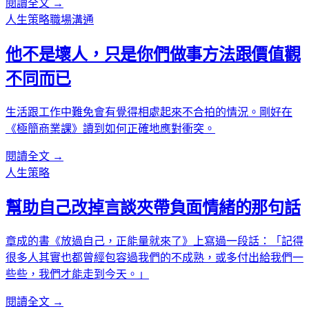
閱讀全文 →
人生策略
職場溝通
他不是壞人，只是你們做事方法跟價值觀
不同而已
生活跟工作中難免會有覺得相處起來不合拍的情況。剛好在
《極簡商業課》讀到如何正確地應對衝突。
閱讀全文 →
人生策略
幫助自己改掉言談夾帶負面情緒的那句話
章成的書《放過自己，正能量就來了》上寫過一段話：「記得
很多人其實也都曾經包容過我們的不成熟，或多付出給我們一
些些，我們才能走到今天。」
閱讀全文 →